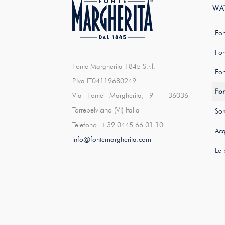
WA
Fon
Fon
Fonte Margherita 1845 S.r.l.
Fon
P.Iva IT04119680249
Fon
Via Fonte Margherita, 9 – 36036
Torrebelvicino (VI) Italia
Sor
Telefono: +39 0445 66 01 10
Acq
info@fontemargherita.com
Le