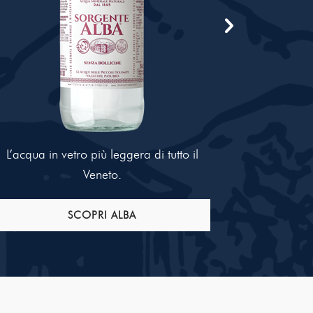
L’acqua in vetro più leggera di tutto il
La Oligomi
Veneto.
SCOPRI ALBA
SC