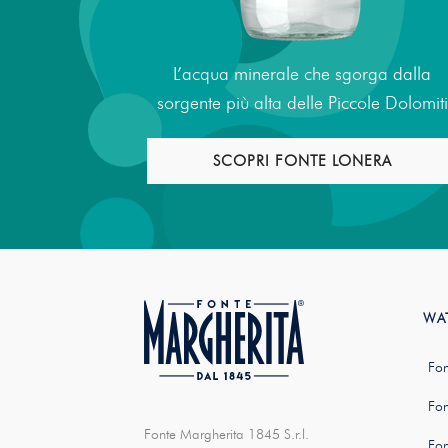
L’acqua minerale che sgorga dalla
sorgente più alta delle Piccole Dolomiti
SCOPRI FONTE LONERA
WA
Fon
Fon
Fonte Margherita 1845 S.r.l.
Fon