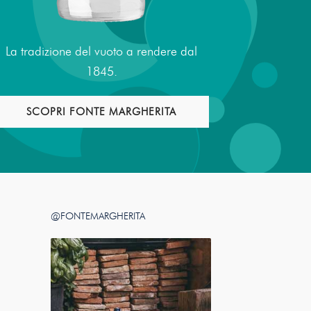
La tradizione del vuoto a rendere dal
L’acqua in
1845.
SCOPRI FONTE MARGHERITA
S
@FONTEMARGHERITA