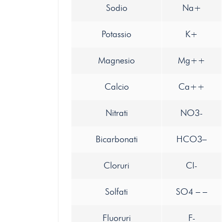
Sodio
Na+
Potassio
K+
Magnesio
Mg++
Calcio
Ca++
Nitrati
NO3-
Bicarbonati
HCO3–
Cloruri
CI-
Solfati
SO4 – –
Fluoruri
F-