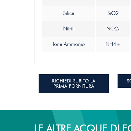
Silice
SiO2
Nitriti
NO2-
Ione Ammonio
NH4+
RICHIEDI SUBITO LA
S
PRIMA FORNITURA
LE ALTRE ACQUE DI 